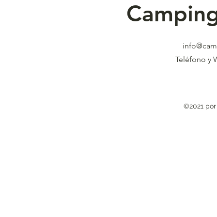
Camping
info@cam
Teléfono y 
©2021 por