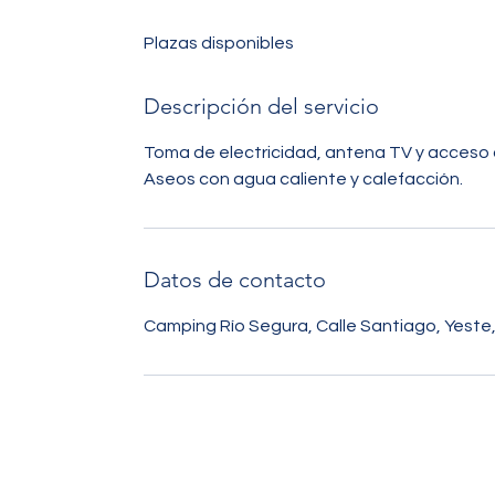
n
Plazas disponibles
a
l
i
Descripción del servicio
z
a
Toma de electricidad, antena TV y acceso a 
d
Aseos con agua caliente y calefacción.
o
Datos de contacto
Camping Río Segura, Calle Santiago, Yeste