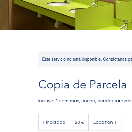
Este servicio no está disponible. Contáctanos p
Copia de Parcela
Incluye: 2 personas, coche, tienda/carava
20
euros
Finalizado
F
20 €
Location 1
i