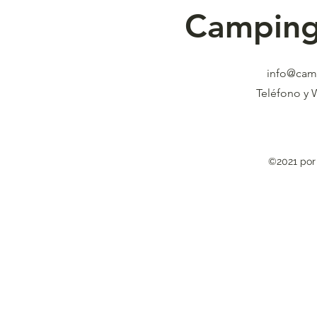
Camping
info@cam
Teléfono y 
©2021 por